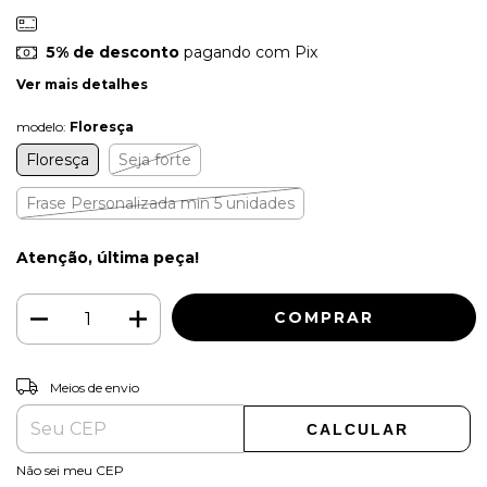
5% de desconto
pagando com Pix
Ver mais detalhes
modelo:
Floresça
Floresça
Seja forte
Frase Personalizada min 5 unidades
Atenção, última peça!
ALTERAR CEP
Entregas para o CEP:
Meios de envio
CALCULAR
Não sei meu CEP