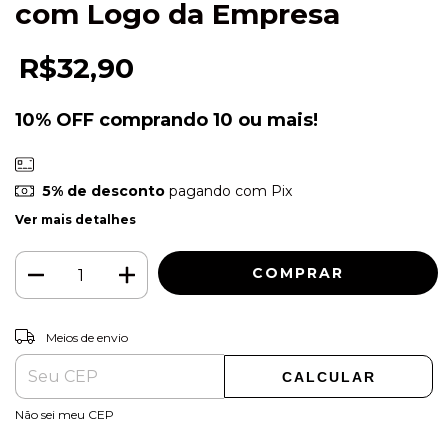
com Logo da Empresa
R$32,90
10% OFF comprando 10 ou mais!
5% de desconto
pagando com Pix
Ver mais detalhes
ALTERAR CEP
Entregas para o CEP:
Meios de envio
CALCULAR
Não sei meu CEP