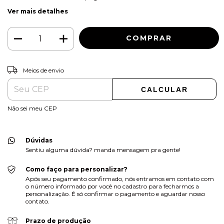
Ver mais detalhes
ALTERAR CEP
Entregas para o CEP:
Meios de envio
CALCULAR
Não sei meu CEP
Dúvidas
Sentiu alguma dúvida? manda mensagem pra gente!
Como faço para personalizar?
Após seu pagamento confirmado, nós entramos em contato com
o número informado por você no cadastro para fecharmos a
personalização. É só confirmar o pagamento e aguardar nosso
contato.
Prazo de produção