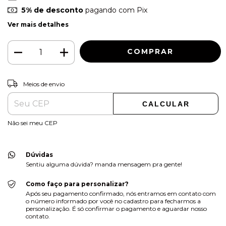
5% de desconto
pagando com Pix
Ver mais detalhes
ALTERAR CEP
Entregas para o CEP:
Meios de envio
CALCULAR
Não sei meu CEP
Dúvidas
Sentiu alguma dúvida? manda mensagem pra gente!
Como faço para personalizar?
Após seu pagamento confirmado, nós entramos em contato com
o número informado por você no cadastro para fecharmos a
personalização. É só confirmar o pagamento e aguardar nosso
contato.