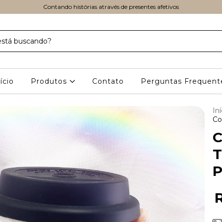
Contando histórias através de presentes afetivos
ício
Produtos
Contato
Perguntas Frequent
Iní
Co
C
T
P