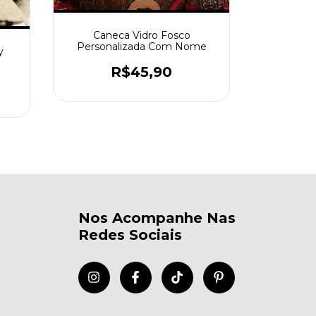
Caneca Vidro Fosco
Caneca I
Personalizada Com Nome
y
R$45,90
Nos Acompanhe Nas
Redes Sociais