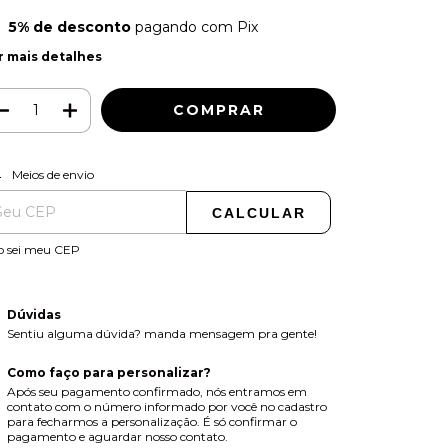
5% de desconto
pagando com Pix
r mais detalhes
ALTERAR CEP
regas para o CEP:
Meios de envio
CALCULAR
o sei meu CEP
Dúvidas
Sentiu alguma dúvida? manda mensagem pra gente!
Como faço para personalizar?
Após seu pagamento confirmado, nós entramos em
contato com o número informado por você no cadastro
para fecharmos a personalização. É só confirmar o
pagamento e aguardar nosso contato.