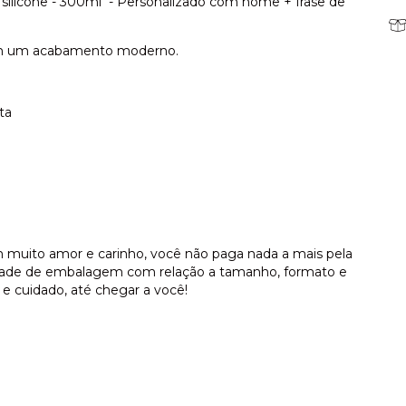
ilicone - 300ml - Personalizado com nome + frase de
com um acabamento moderno.
ta
 muito amor e carinho, você não paga nada a mais pela
dade de embalagem com relação a tamanho, formato e
e cuidado, até chegar a você!