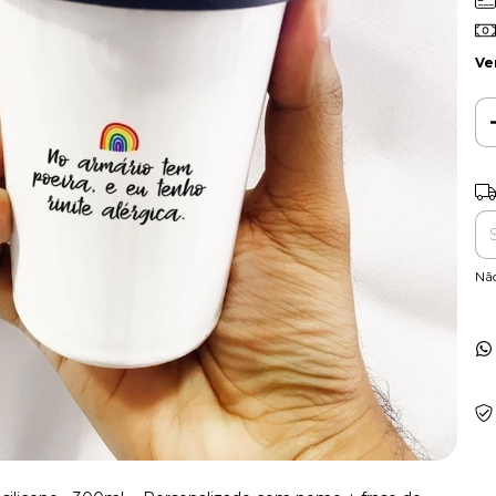
Ve
Ent
Nã