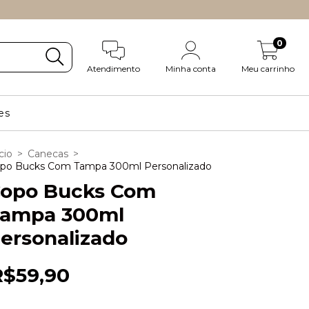
0
Atendimento
Minha conta
Meu carrinho
es
cio
>
Canecas
>
po Bucks Com Tampa 300ml Personalizado
opo Bucks Com
ampa 300ml
ersonalizado
R$59,90