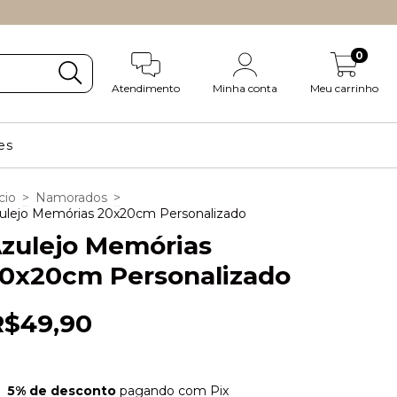
0
Atendimento
Minha conta
Meu carrinho
es
cio
>
Namorados
>
ulejo Memórias 20x20cm Personalizado
zulejo Memórias
0x20cm Personalizado
R$49,90
5% de desconto
pagando com Pix