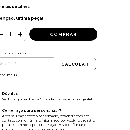
r mais detalhes
enção, última peça!
ALTERAR CEP
regas para o CEP:
Meios de envio
CALCULAR
o sei meu CEP
Dúvidas
Sentiu alguma dúvida? manda mensagem pra gente!
Como faço para personalizar?
Após seu pagamento confirmado, nós entramos em
contato com o número informado por você no cadastro
para fecharmos a personalização. É só confirmar o
pagamento e aguardar nosso contato.