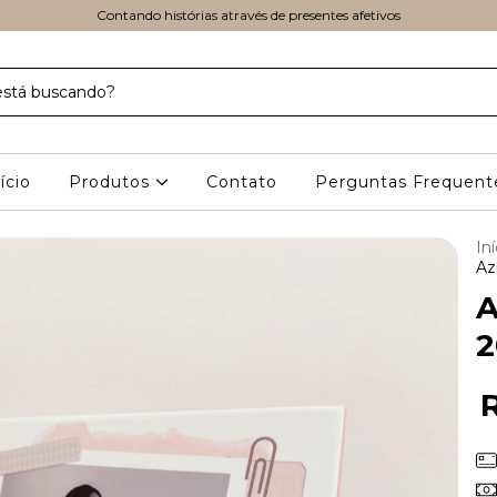
Contando histórias através de presentes afetivos
ício
Produtos
Contato
Perguntas Frequent
Iní
Az
A
2