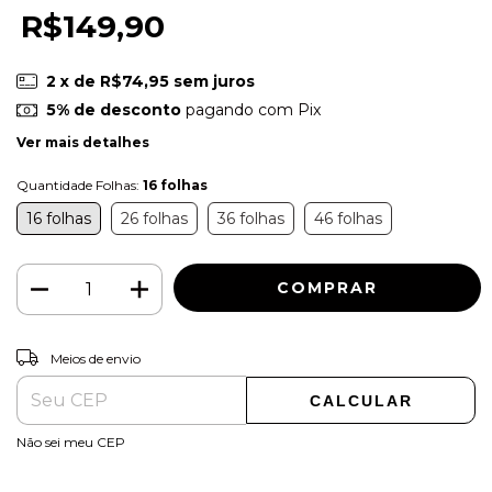
R$149,90
2
x de
R$74,95
sem juros
5% de desconto
pagando com Pix
Ver mais detalhes
Quantidade Folhas:
16 folhas
16 folhas
26 folhas
36 folhas
46 folhas
ALTERAR CEP
Entregas para o CEP:
Meios de envio
CALCULAR
Não sei meu CEP